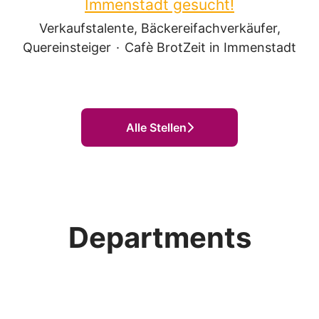
Immenstadt gesucht!
Verkaufstalente, Bäckereifachverkäufer,
Quereinsteiger
·
Cafè BrotZeit in Immenstadt
Alle Stellen
Verkaufstalente,
Departments
Bäckereifachverkäufer,
Quereinsteiger